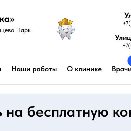
У
ка»
+7
нцево Парк
Улиц
+7
ы
Наши работы
О клинике
Врач
 на бесплатную ко