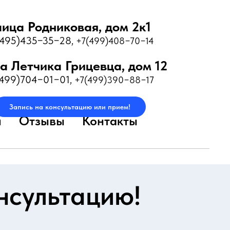
лица Родниковая, дом 2к1
(495)435−35−28
,
+7(499)408−70−14
а Летчика Грицевца, дом 12
(499)704−01−01
,
+7(499)390−88−17
Запись на консультацию или прием!
и
Отзывы
Контакты
нсультацию!