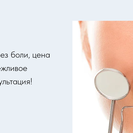
ез боли, цена
ежливое
льтация!