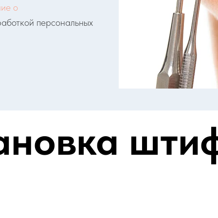
ие о
работкой персональных
ановка шти