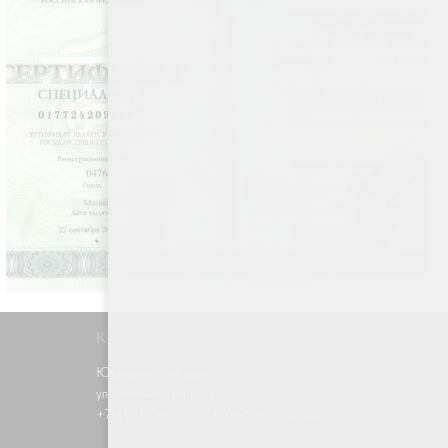
Контакты
Юридический адрес:
ул. Летчика Грицевца, 12
+7(499)704-01-01
, +7(495)435-35-28