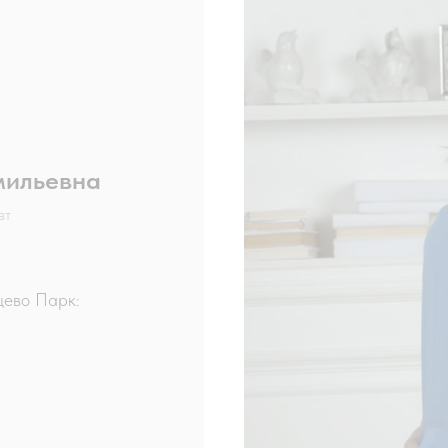
мильевна
вт
цево Парк: