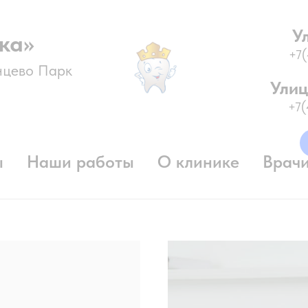
У
ка»
+7
нцево Парк
Улиц
+7
ы
Наши работы
О клинике
Врач