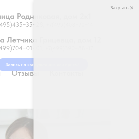
Закрыть
лица Родниковая, дом 2к1
(495)435−35−28
,
+7(499)408−70−14
а Летчика Грицевца, дом 12
(499)704−01−01
,
+7(499)390−88−17
Запись на консультацию или прием!
и
Отзывы
Контакты