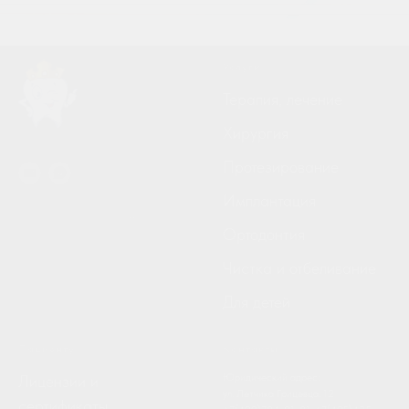
Услуги
Терапия, лечение
Хирургия
Протезирование
Имплантация
© 2022 Стоматология «Антика»
Ортодонтия
Чистка и отбеливание
Для детей
Пациенту
Контакты
Юридический адрес:
Лицензии и
ул. Летчика Грицевца, 12
сертификаты