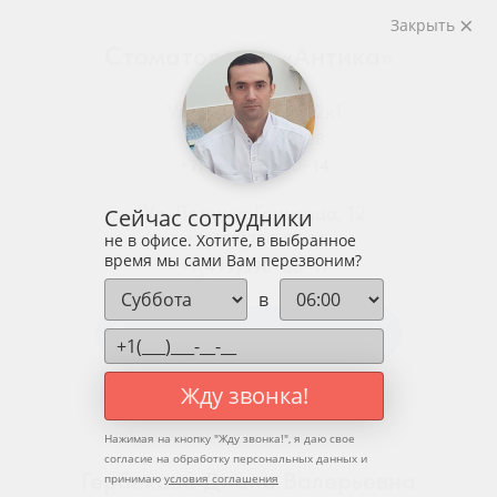
Закрыть
Стоматология «Антика»
Ул. Родниковая, 2к1
+7(495)435-35-28
+7(499)408−70−14
Ул. Летчика Грицевца, 12
Сейчас сотрудники
не в офисе. Хотите, в выбранное
+7(499)704-01-01
время мы сами Вам перезвоним?
+7(499)390−88−17
в
Запись на консультацию или прием!
Жду звонка!
Нажимая на кнопку "
Жду звонка!
", я даю свое
согласие на обработку персональных данных и
Гербекова Диана Валерьевна
принимаю
условия соглашения