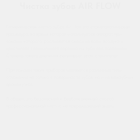
Чистка зубов AIR FLOW
Гигиеническая
чистка
зубов
Air
Flow
это стоматологическая
процедура, во время которой используется аппарат, при
помощи которого, распыляется смесь из воды, воздуха и
кристаллов специального порошка на зубы под давлением.
Степень такого давления регулирует врач-стоматолог.
При помощи таких приборов удаляются различные типы
отложений не только с поверхности
зубов
, но и из межзубных
промежутков.
В общем, это безопасный и безболезненный способ
профессиональной
чистки
, не повреждающий эмаль.