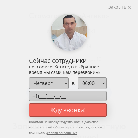
Закрыть
Стоматология «Антика»
Ул. Родниковая, 2к1
+7(495)435-35-28
+7(499)408−70−14
Ул. Летчика Грицевца, 12
Сейчас сотрудники
не в офисе. Хотите, в выбранное
+7(499)704-01-01
время мы сами Вам перезвоним?
+7(499)390−88−17
в
Запись на консультацию или прием!
Жду звонка!
Нажимая на кнопку "
Жду звонка!
", я даю свое
Запишитесь на бесплатную
согласие на обработку персональных данных и
принимаю
условия соглашения
консультацию!