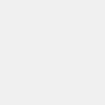
Восстановление
6200 руб.
коронковой части
зуба материал
«Эстелайт»
Наложение
500 руб.
лечебной прокладки
при глубоком
кариесе
Наложение
500 руб.
изолирующей
прокладки
Полировка пломбы
500 руб.