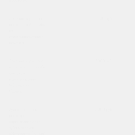
Лечение кариеса с
3500 руб.
постановкой пломбы
из
стеклоиономерного
цемента
Лечение кариеса с
5000руб.
постановкой пломбы
световой
полимеризации
(«Эстелайт»)
(Градиа)
Художественная
8000 руб.
реставрация
коронковой части
зуба материал
«Эстелайт» ( винир)