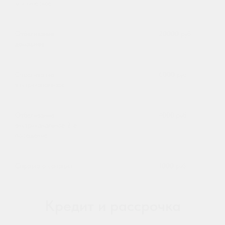
клиническое
Отбеливание
20000 руб.
домашнее
Отбеливание
6000 руб.
внутриканальное
Отбеливание
4000 руб.
внутриканальное 2-е
посещение
Справка о санации
1000 руб.
Кредит и рассрочка