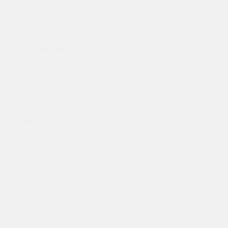
Временная пломба
500 руб.
Временная пломба
1000 руб.
светоотверждаемая
Гигиеническая
200 руб.
чистка одного зуба
Гигиеническая
5500 руб.
чистка всей полости
рта
Постановка
1500 руб.
анкерного штифта
Постановка
2000 руб.
стекловолоконного