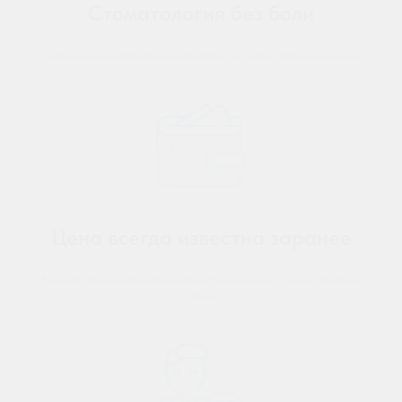
Стоматология без боли
Современные методы лечения позволяют не бояться посещения врача
Цена всегда известна заранее
Вы всегда понимаете заранее что мы будем делать и сколько это будет
стоить.