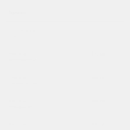
Терпания
Консультация врача-
бесплатно
стоматолога
Анестезия
100 руб.
аппликационная
Анестезия
800 руб.
инфильтрационная
Анестезия
800 руб.
проводниковая
Анестезия
400 руб.
добавочная