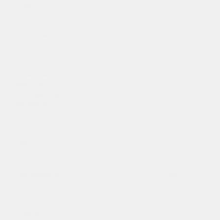
штифта
Герметизация
2500 руб.
одного зуба
Герметизация
80 руб.
одного зуба
фторсодержащими
препаратами
Наложение
400 руб.
коффердама
Формирование
300 руб.
полости под пломбу
Отбеливание
20000 руб.