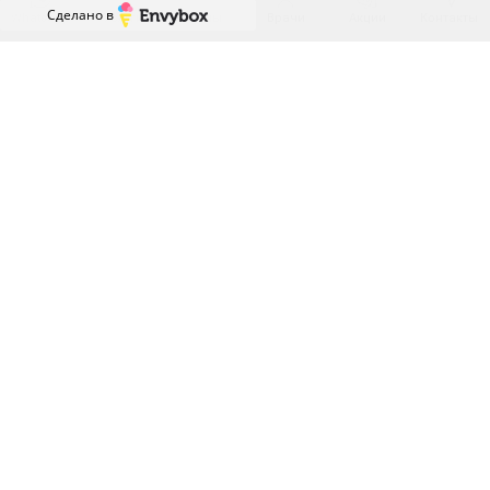
Сделано в
WhatsApp
Услуги
Цены
Врачи
Акции
Контакты
Керамические
Запишитесь на бесплатную
консультацию!