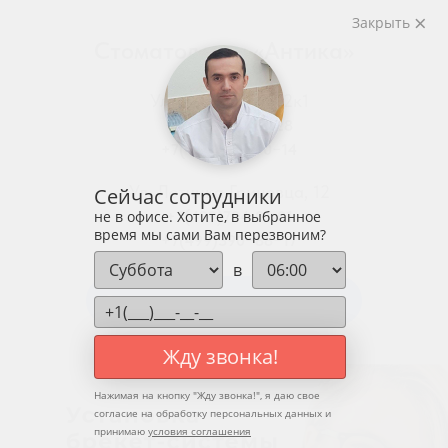
Закрыть
Стоматология «Антика»
Ул. Родниковая, 2к1
+7(495)435-35-28
+7(499)408−70−14
Ул. Летчика Грицевца, 12
Сейчас сотрудники
не в офисе. Хотите, в выбранное
+7(499)704-01-01
время мы сами Вам перезвоним?
+7(499)390−88−17
в
Запись на консультацию или прием!
Жду звонка!
Нажимая на кнопку "
Жду звонка!
", я даю свое
согласие на обработку персональных данных и
принимаю
условия соглашения